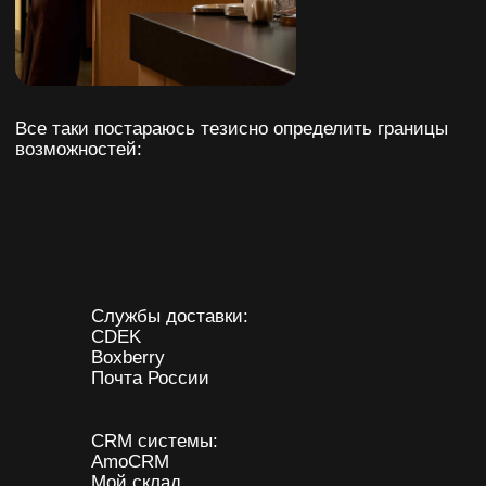
задачи разработчику сайта.
В этой статье я хотел бы рассказать, как
мы делали сайт для ресторана, который
использует в своей работе сервис iIko,
которого нет в интеграциях с Тильдой.
iiko - это комплексная система
автоматизации управления для ресторанного
бизнеса, разработанная с целью
оптимизации и улучшения всех аспектов
работы заведений общественного питания. В
общем, полезная штука по типу «Мой склад»
для магазинов, но в сфере общепита.
Что же делать? Подумал я. Ведь, наверняка,
уже кто-то делал такую связку до меня.
Поэтому, я пустился в поиски решения такой
задачи (люблю вызовы)).