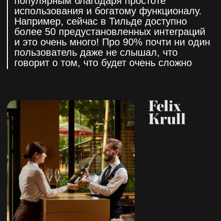
Службы доставки:
CDEK
Boxberry
Почта России
CRM системы:
AmoCRM
Мой склад
Bitrix24
Email маркетинг:
Mailchimp
Sendinblue
UniSender
Платежные системы:
Основные банки (Т-банк, Сбер, Альфа Банк)
PayPal
ЮKassa
Робокасса
Ну и, конечно, интеграция с соц сетями и
сервисами аналитики и отслеживания, но сегодня
речь не от этом, а кое о чем поинтересней.
Это минимальная информация, без которой
будет очень сложно общаться и ставить