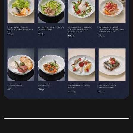
# Главная
# Стоимость
# Портфолио
# Отзывы
# Блог
# Команда
# Контакты
ИП Гаркава Александр Юрьевич
Политика конфиденциальности
Cookie
2026©