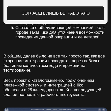
Отсутствие головной боли
заказчика ввиду привлечения
сторонних специалистов по данной
задаче
Благодарим за то, что сделали очень
стильный
сайт
для нашей ресторана.
Большой плюс, что многие вопросы Александр
закрывал за нас, так как нам сложно было
быть в контестве, особенно с интеграцией с
Iiko. Все качественно и с хорошим вкусом!
Вадим Соколов
Директор ресторана
ЧИТАТЬ ДРУГИЕ СТАТЬИ