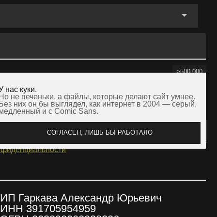
и, а файлы, которые делают сайт умнее.
выглядел, как интернет в 2004 — серый,
 Comic Sans.
ОГЛАСЕН, ЛИШЬ БЫ РАБОТАЛО
ости
а Александр Юрьевич
05954959
390000038236