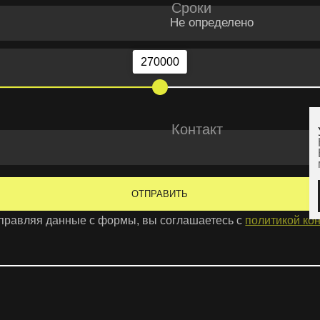
Контакт
У нас куки.
Но не печеньк
Без них он бы 
медленный и с
ОТПРАВИТЬ
С
я данные с формы, вы соглашаетесь с
политикой конфиденциальн
ИП Гаркав
ИНН 3917
ОГРН 323