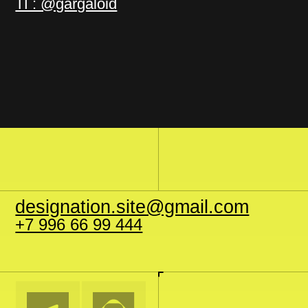
designation.site@gmail.com
+7 996 66 99 444
# Гла
# Сто
# Пор
# От
# Бло
# Ком
# Кон