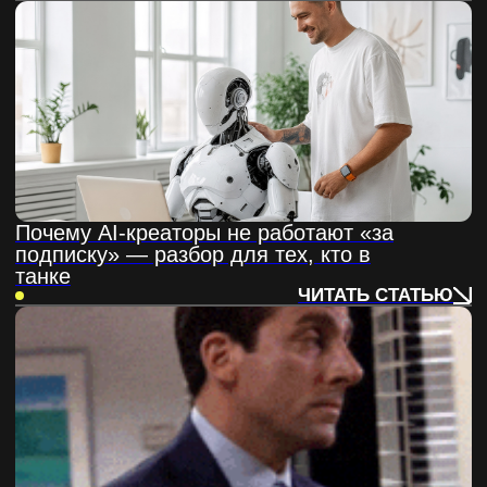
# Главная
# Стоимость
# Портфолио
# Отзывы
# Блог
# Команда
# Контакты
ИП Гаркава Александр Юрьевич
Политика конфиденциальности
Cookie
2026©