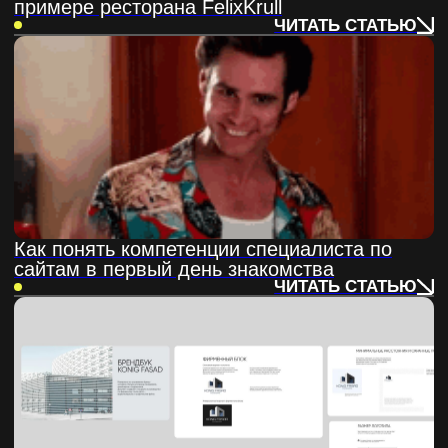
Что такое лендинг: виды,
преимущества и этапы создания
ЧИТАТЬ СТАТЬЮ
У нас куки.
Но не печеньки, а файлы, которые делают сайт
умнее. Без них он бы выглядел, как интернет в
2004 — серый, медленный и с Comic Sans.
СОГЛАСЕН, ЛИШЬ БЫ РАБОТАЛО
Интеграции на Тильде на примере
ресторана FelixKrull
ЧИТАТЬ СТАТЬЮ
Как создать интернет - магазин на Tilda:
пошаговое руководство
ЧИТАТЬ СТАТЬЮ