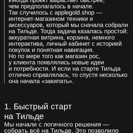
2. Рост аппетитов:
бонусы, колесо фортуны
и рассрочки
Когда магазин начал набирать обороты,
клиент захотел больше интерактива
и удержания пользователей.
Мы добавили “Колесо удачи” —
после покупки можно было крутить его
и получать случайный бонус.
Затем появилась идея накопительных
бонусов, чтобы покупатели могли видеть
историю заказов и свои накопления.
Ну и «вишенка на торте» - парсер цен
конкурентов, чтобы не приходилось
вручную их менять когда они демпингуют
наш маленький Калининградский рынок.
И тут мы столкнулись с первой проблемой:
Тильда не рассчитана на сложную
пользовательскую логику. Чтобы заставить
это работать, пришлось:
докупать хостинг;
писать отдельный backend для бонусов; ;
городить админку с учётом
пользователей;
писать динамический парсер цен.
Всё это работало, но “на честном слове”:
где-то терялись данные, где-то