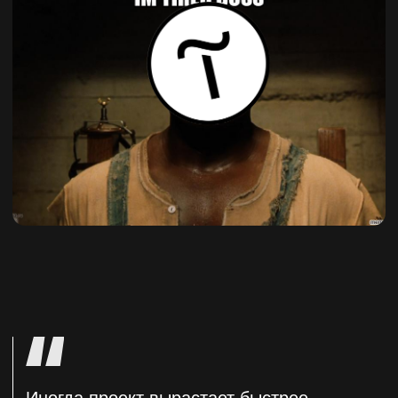
на Тильде. Тогда задача казалась простой:
аккуратная витрина, корзина, немного
интерактива, личный кабинет с историей
покупок и понятная навигация.
Но по мере того как магазин рос,
у клиента появлялись новые идеи
и потребности. И если на старте Тильда
отлично справлялась, то спустя несколько
она начала «закипать».
1. Быстрый старт
на Тильде
Мы начали с логичного решения —
собрать всё на Тильде. Это позволило
запустить магазин быстро, не тратя
время на разработку с нуля.
Сайт выглядел аккуратно, загрузка была быстрой.
Для небольшой команды без своего IT-отдела
это был идеальный старт:
не нужно хостинг и серверная часть;
визуальный редактор без кода;
базовые интеграции с платёжками.
На этом этапе Тильда — отличная платформа,
особенно когда задача — протестировать
гипотезу и начать продажи.