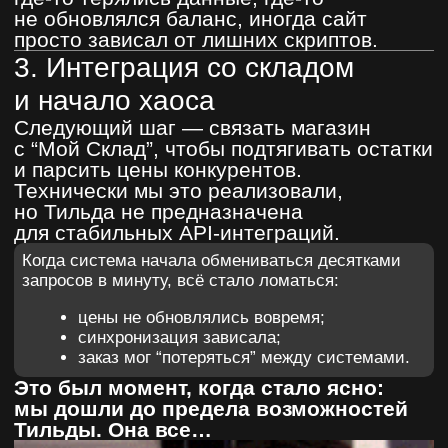
это отличная платформа (ну или если
у вас не тот бизнес, через который будут
проводится прямые продажи).
Но есть момент, когда бизнес
перерастает инструмент.
Если вы чувствуете, что:
сайт начал тормозить от количества
скриптов;
интеграции требуют “приклеивания
скотчем”;
каждое новое пожелание превращается
в костыль — скорее всего, пришло
время переходить на полноценную CMS.
Для
applegold.shop
переезд стал
точкой роста. Мы сохранили идею
лёгкого современного магазина,
но теперь под капотом — полноценная
архитектура, готовая
к масштабированию.
👉
Кейс тут
Делимся опытом и
знаниями в блоге
.