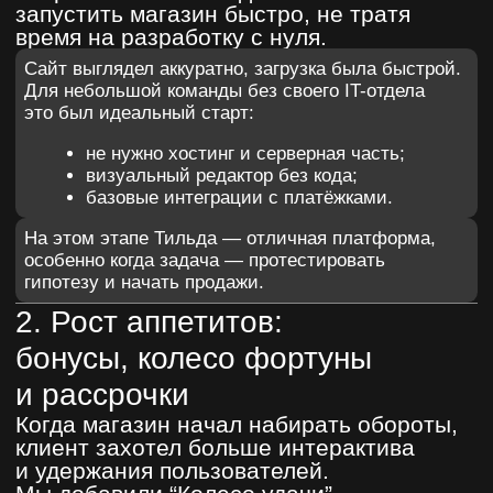
не обновлялся баланс, иногда сайт
просто зависал от лишних скриптов.
3. Интеграция со складом
и начало хаоса
Следующий шаг — связать магазин
с “Мой Склад”, чтобы подтягивать остатки
и парсить цены конкурентов.
Технически мы это реализовали,
но Тильда не предназначена
для стабильных API-интеграций.
Когда система начала обмениваться десятками
запросов в минуту, всё стало ломаться:
цены не обновлялись вовремя;
синхронизация зависала;
заказ мог “потеряться” между системами.
Это был момент, когда стало ясно:
мы дошли до предела возможностей
Тильды. Она все…