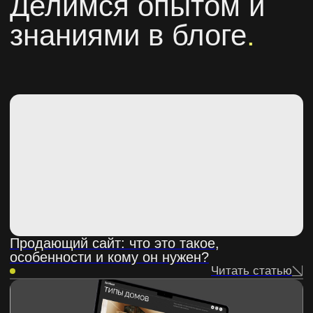
# Портфолио
# Отзывы
# Блог
# Команда
# Контакты
ИП Гаркава Александр Юрьевич
Политика конфиденциальности
Cookie
2026©