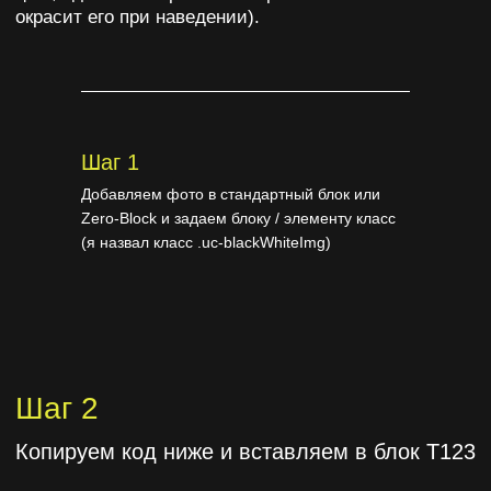
У нас куки.
Но не печеньки, а файлы, которые делают сайт
умнее. Без них он бы выглядел, как интернет в
2004 — серый, медленный и с Comic Sans.
Шаг 1
СОГЛАСЕН, ЛИШЬ БЫ РАБОТАЛО
Добавляем фото в стандартный блок или
Zero-Block и задаем блоку / элементу класс
Шаг 3
(я назвал класс .uc-blackWhiteImg)
Публикуем страницу и проверяем работу.
Все таки остались вопросы или
уже готов сделать что-то крутое?